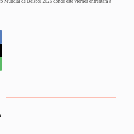
co Mundial de Béisbol 2026 donde este viernes enfrentará a
n